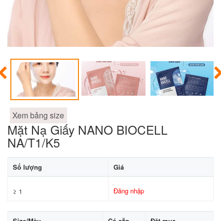
Xem bảng size
Mặt Nạ Giấy NANO BIOCELL
NA/T1/K5
Số lượng
Giá
Đăng nhập
≥ 1
Size/Màu
Có sẵn
Đặt mua