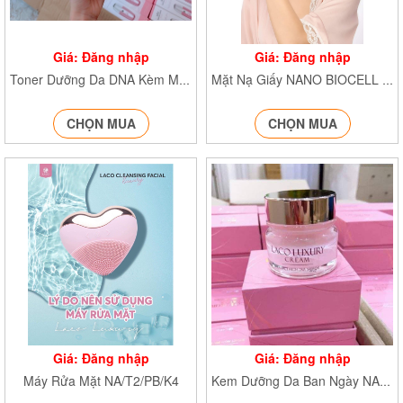
Giá: Đăng nhập
Giá: Đăng nhập
Toner Dưỡng Da DNA Kèm Máy Phun Sương NA/T2/PB/K4
Mặt Nạ Giấy NANO BIOCELL NA/T1/K5
CHỌN MUA
CHỌN MUA
Giá: Đăng nhập
Giá: Đăng nhập
Máy Rửa Mặt NA/T2/PB/K4
Kem Dưỡng Da Ban Ngày NA/T2/PB/K4