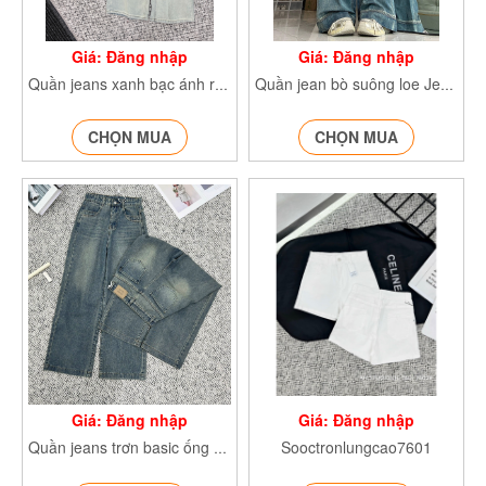
Giá: Đăng nhập
Giá: Đăng nhập
Quần jeans xanh bạc ánh rêu Jean7622
Quần jean bò suông loe Jean9107
CHỌN MUA
CHỌN MUA
Giá: Đăng nhập
Giá: Đăng nhập
Sooctronlungcao7601
Quần jeans trơn basic ống suông Jeantron7397