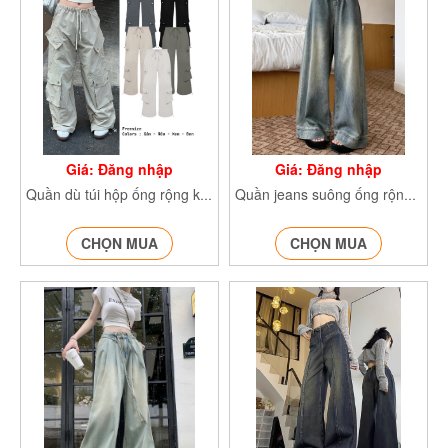
Giá: Đăng nhập
Giá: Đăng nhập
Quần dù túi hộp ống rộng kiểu PARACHUTE Quan6971
Quần jeans suông ống rộng màu xanh retro Jeangauto668
CHỌN MUA
CHỌN MUA