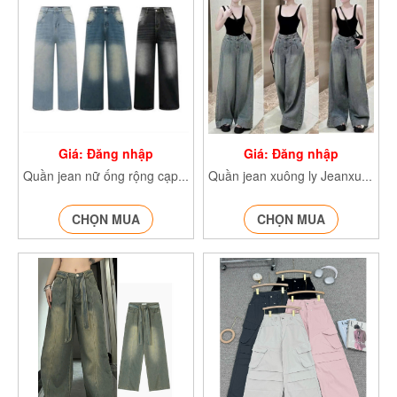
Giá: Đăng nhập
Giá: Đăng nhập
Quần jean nữ ống rộng cạp cao Quanjeancapcao7779 Q.Jean7780 Q.jean7781
Quần jean xuông ly Jeanxuongly7657
CHỌN MUA
CHỌN MUA