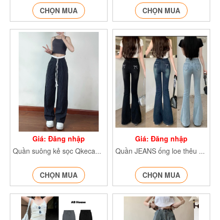
CHỌN MUA
CHỌN MUA
Giá: Đăng nhập
Giá: Đăng nhập
Quần suông kẻ sọc Qkecaptrang1231
Quần JEANS ống loe thêu nơ túi sau Jeanloeno2468
CHỌN MUA
CHỌN MUA