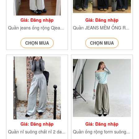
Giá: Đăng nhập
Giá: Đăng nhập
Quần jeans ống rộng Qjeanongloe6222
Quần JEANS MỀM ỐNG RỘNG Jean1112
CHỌN MUA
CHỌN MUA
Giá: Đăng nhập
Giá: Đăng nhập
Quần nỉ suông chất nỉ 2 da Q.Nixuong830
Quần ống rộng form suông chất xước Q.ongrongxuong840