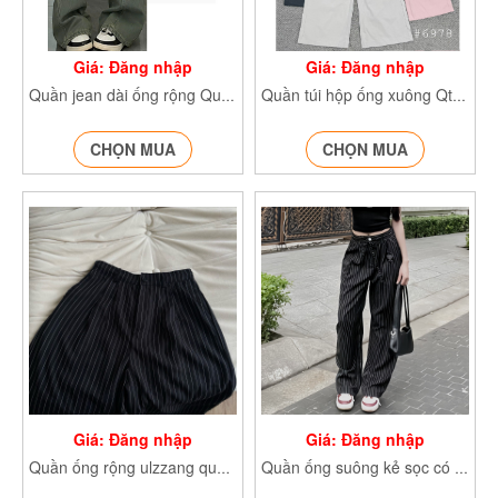
Giá: Đăng nhập
Giá: Đăng nhập
Quần jean dài ống rộng Quanjean874
Quần túi hộp ống xuông Qtuihop6978
CHỌN MUA
CHỌN MUA
Giá: Đăng nhập
Giá: Đăng nhập
Quần ống rộng ulzzang quần kẻ sọc line Qkekhongday122
Quần ống suông kẻ sọc có dây rút chun lưng cúc khoá Qkecoday124