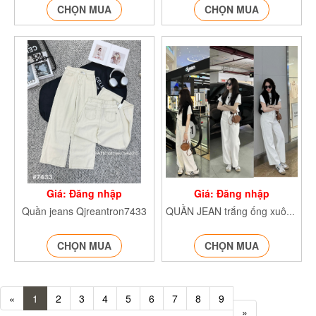
CHỌN MUA
CHỌN MUA
Giá: Đăng nhập
Giá: Đăng nhập
Quần jeans Qjreantron7433
QUẦN JEAN trắng ống xuông Qjeantron7448
CHỌN MUA
CHỌN MUA
«
1
2
3
4
5
6
7
8
9
»