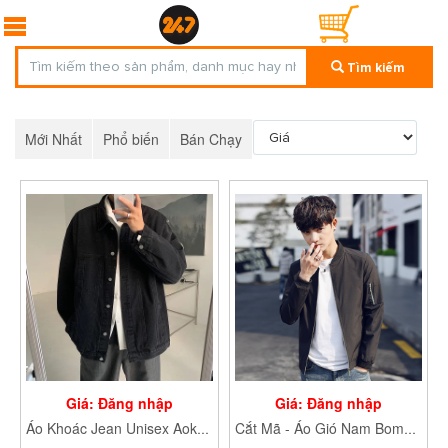
Tìm kiếm
Mới Nhất
Phổ biến
Bán Chạy
Giá: Đăng nhập
Giá: Đăng nhập
Áo Khoác Jean Unisex Aokhoacjeannam236
Cắt Mã - Áo Gió Nam Bomber 2 Lớp - P3/K7