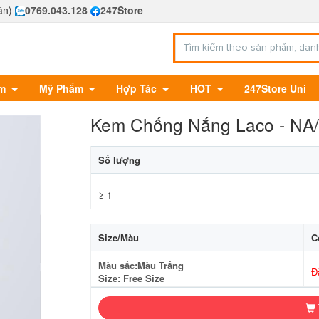
ần)
0769.043.128
247Store
Em
Mỹ Phẩm
Hợp Tác
HOT
247Store Uni
Kem Chống Nắng Laco - NA
Số lượng
≥ 1
Size/Màu
C
Màu sắc:Màu Trắng
Đ
Size: Free Size