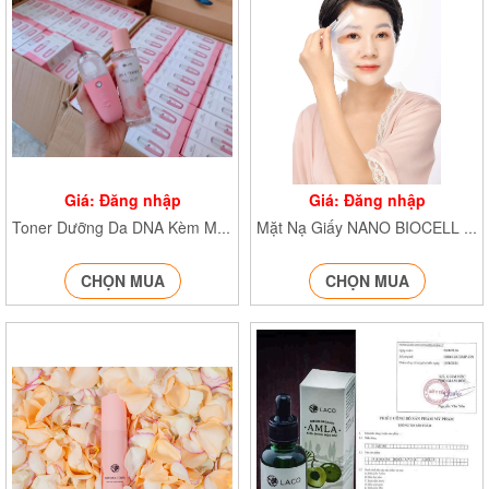
Giá: Đăng nhập
Giá: Đăng nhập
Toner Dưỡng Da DNA Kèm Máy Phun Sương NA/T2/PB/K4
Mặt Nạ Giấy NANO BIOCELL NA/T1/K5
CHỌN MUA
CHỌN MUA