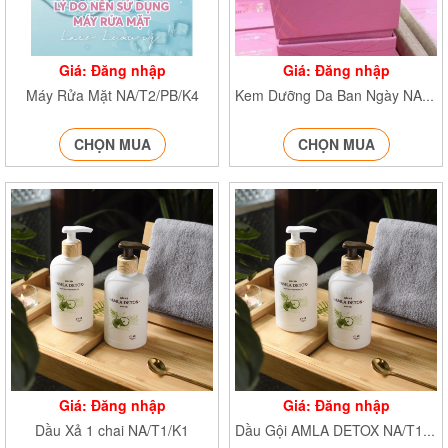
Giá: Đăng nhập
Giá: Đăng nhập
Máy Rửa Mặt NA/T2/PB/K4
Kem Dưỡng Da Ban Ngày NA/T2/PB/K4
CHỌN MUA
CHỌN MUA
Giá: Đăng nhập
Giá: Đăng nhập
Dầu Xả 1 chai NA/T1/K1
Dầu Gội AMLA DETOX NA/T1/K1