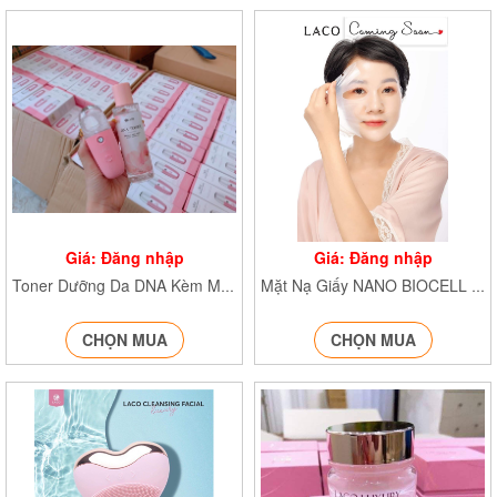
Giá: Đăng nhập
Giá: Đăng nhập
Toner Dưỡng Da DNA Kèm Máy Phun Sương NA/T2/PB/K4
Mặt Nạ Giấy NANO BIOCELL NA/T1/K5
CHỌN MUA
CHỌN MUA