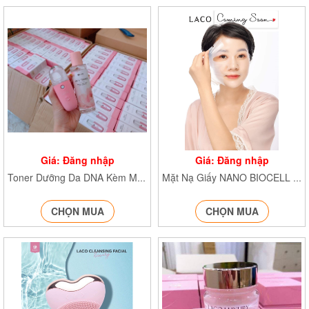
Giá: Đăng nhập
Giá: Đăng nhập
Toner Dưỡng Da DNA Kèm Máy Phun Sương NA/T2/PB/K4
Mặt Nạ Giấy NANO BIOCELL NA/T1/K5
CHỌN MUA
CHỌN MUA