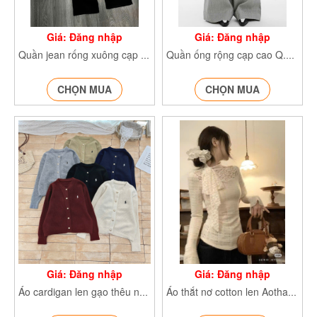
Giá: Đăng nhập
Giá: Đăng nhập
Quần jean rống xuông cạp cao QJeancapcao7728
Quần ống rộng cạp cao Q.ongrong389
CHỌN MUA
CHỌN MUA
Giá: Đăng nhập
Giá: Đăng nhập
Áo cardigan len gạo thêu ngựa AoCrgtheungua1688
Áo thắt nơ cotton len Aothatno2345