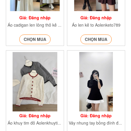
Giá: Đăng nhập
Giá: Đăng nhập
Áo len kẻ to Aolenketo789
Áo cadigan len lông thỏ kẻ sọc thêu ngựa AocrgtheunguaH35
CHỌN MUA
CHỌN MUA
Giá: Đăng nhập
Giá: Đăng nhập
Áo khuy tim đỏ Aolenkhuytim308
Váy nhung tay bồng đính đá Vaynhungdinhda812