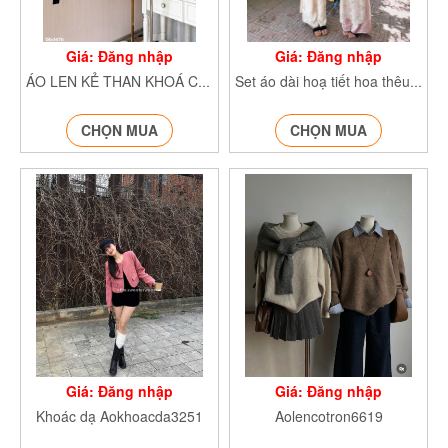
Giá: Đăng nhập
Giá: Đăng nhập
ÁO LEN KẺ THAN KHOÁ CỔ Aolenke0039
Set áo dài hoạ tiết hoa thêu cổ sen Aodai9558
CHỌN MUA
CHỌN MUA
Giá: Đăng nhập
Giá: Đăng nhập
Khoác dạ Aokhoacda3251
Aolencotron6619