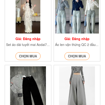
Giá: Đăng nhập
Giá: Đăng nhập
Set áo dài tuyết mai Aodai771
Áo len vặn thừng QC 2 đầu kéo THÊU NGỰA AolenA0023
CHỌN MUA
CHỌN MUA