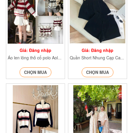
Giá: Đăng nhập
Giá: Đăng nhập
Áo len lông thỏ cổ polo AolenkekhuygoA756
Quần Short Nhung Cạp Cao QnhungN79
CHỌN MUA
CHỌN MUA