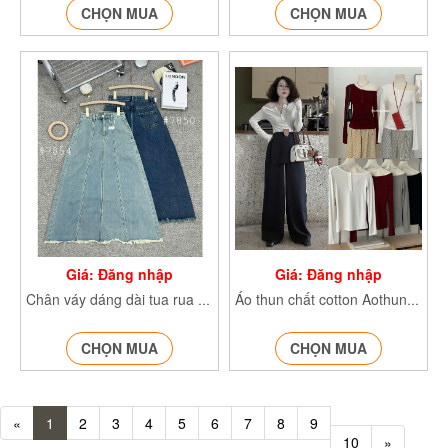
CHỌN MUA
CHỌN MUA
Giá: Đăng nhập
Giá: Đăng nhập
Chân váy dáng dài tua rua CVtuarua7850 CVtuarua7854
Áo thun chất cotton Aothun24129
CHỌN MUA
CHỌN MUA
«
1
2
3
4
5
6
7
8
9
10
»