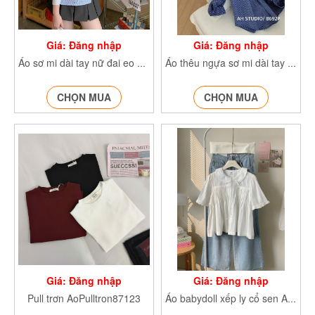
Giá: Đăng nhập
Giá: Đăng nhập
Áo sơ mi dài tay nữ đai eo SMdaitay379
Áo thêu ngựa sơ mi dài tay kẻ caro SMthengua363
CHỌN MUA
CHỌN MUA
Giá: Đăng nhập
Giá: Đăng nhập
Pull trơn AoPulltron87123
Áo babydoll xếp ly cổ sen Aobabbydoll259