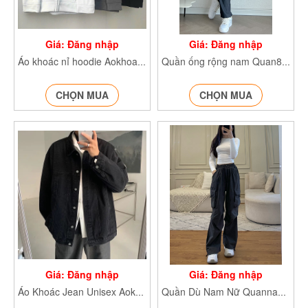
Giá: Đăng nhập
Giá: Đăng nhập
Áo khoác nỉ hoodie AokhoacniWZS919
Quần ống rộng nam Quan8015
CHỌN MUA
CHỌN MUA
Giá: Đăng nhập
Giá: Đăng nhập
Áo Khoác Jean Unisex Aokhoacjeannam236
Quần Dù Nam Nữ Quannamdayrut933