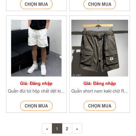
CHỌN MUA
CHỌN MUA
Giá: Đăng nhập
Giá: Đăng nhập
Quần đùi túi hộp chất dệt kim quần short nam form rộng 30006
Quần short nam kaki chữ R quần đùi túi hôp, phong cách Unisex 2301
CHỌN MUA
CHỌN MUA
«
1
2
»