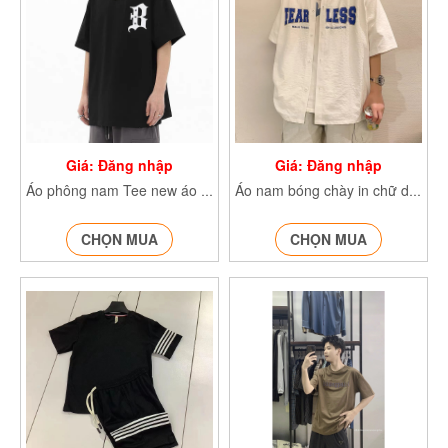
Giá: Đăng nhập
Giá: Đăng nhập
Áo phông nam Tee new áo thun nam chất cotton mịn 100% form rộng cổ tròn cộc tay mặc đi làm, đi chơi
Áo nam bóng chày in chữ dáng rộng
CHỌN MUA
CHỌN MUA