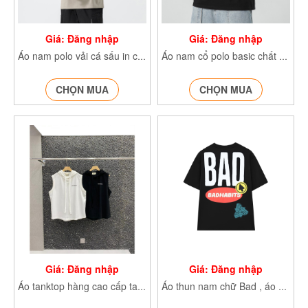
Giá: Đăng nhập
Giá: Đăng nhập
Áo nam polo vải cá sấu in chữ phong cách hàn quốc phối túi ngực
Áo nam cổ polo basic chất vải cá sấu cotton phong cách Hàn Quốc thiết kế chữ STMGULAR trước
CHỌN MUA
CHỌN MUA
Giá: Đăng nhập
Giá: Đăng nhập
Áo tanktop hàng cao cấp tag cao su, chất thun Hàn mềm mịn, basic 3055
Áo thun nam chữ Bad , áo phông cổ tròn, tay lỡ chất cotton 100% mát