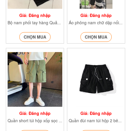
Giá: Đăng nhập
Giá: Đăng nhập
Bộ nam phối tay hàng Quảng Châu áo cộc tay và quần short thể thao nam 909
Áo phông nam chữ dập nổi from rộng, áo thun cổ tròn 13126
CHỌN MUA
CHỌN MUA
Giá: Đăng nhập
Giá: Đăng nhập
Quần short túi hộp xốp sọc quần đùi nam phong cách cá tính D1053
Quần đùi nam túi hộp 2 bên quần short bản đẹp form rộng cạp cao lưng chun co dãn 713