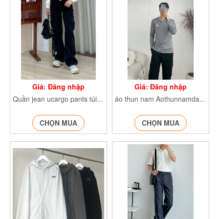
Giá: Đăng nhập
Giá: Đăng nhập
Quần jean ucargo pants túi hộp Quanjeanucargo3623
áo thun nam AothunnamdaitayTA002
CHỌN MUA
CHỌN MUA