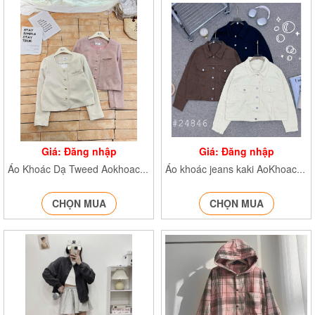
Giá: Đăng nhập
Giá: Đăng nhập
Áo Khoác Dạ Tweed Aokhoacdadaitay684
Áo khoác jeans kaki AoKhoacJean24846
CHỌN MUA
CHỌN MUA