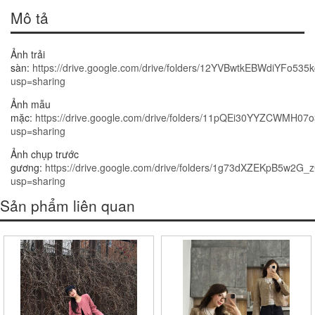
Mô tả
Ảnh trải
sàn:
https://drive.google.com/drive/folders/12YVBwtkEBWdiYFo5
usp=sharing
Ảnh mẫu
mặc:
https://drive.google.com/drive/folders/11pQEi30YYZCWMH0
usp=sharing
Ảnh chụp trước
gương:
https://drive.google.com/drive/folders/1g73dXZEKpB5w2
usp=sharing
Sản phẩm liên quan