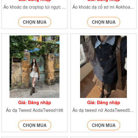
Áo khoác da croptop túi ngực Khoacdacrt230
Áo khoác dạ cổ sơ mi AokhoacE338
CHỌN MUA
CHỌN MUA
Giá: Đăng nhập
Giá: Đăng nhập
Áo dạ Tweed AodaTweed198
Áo dạ tweed nữ AodaTweed5096
CHỌN MUA
CHỌN MUA