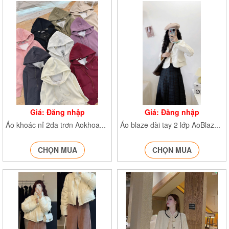
Giá: Đăng nhập
Giá: Đăng nhập
Áo khoác nỉ 2da trơn Aokhoacni40838
Áo blaze dài tay 2 lớp AoBlazedonvai951
CHỌN MUA
CHỌN MUA