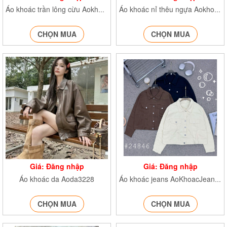
Áo khoác trần lông cừu Aokhoac2877
Áo khoác nỉ thêu ngựa Aokhoac1089
CHỌN MUA
CHỌN MUA
Giá: Đăng nhập
Giá: Đăng nhập
Áo khoác da Aoda3228
Áo khoác jeans AoKhoacJean24846
CHỌN MUA
CHỌN MUA