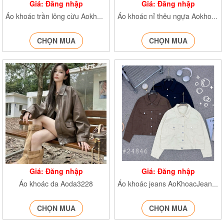
Giá: Đăng nhập
Giá: Đăng nhập
Áo khoác trần lông cừu Aokhoac2877
Áo khoác nỉ thêu ngựa Aokhoac1089
CHỌN MUA
CHỌN MUA
Giá: Đăng nhập
Giá: Đăng nhập
Áo khoác da Aoda3228
Áo khoác jeans AoKhoacJean24846
CHỌN MUA
CHỌN MUA