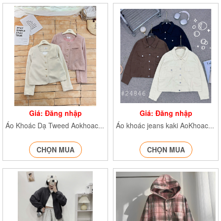
Giá: Đăng nhập
Giá: Đăng nhập
Áo Khoác Dạ Tweed Aokhoacdadaitay684
Áo khoác jeans kaki AoKhoacJean24846
CHỌN MUA
CHỌN MUA