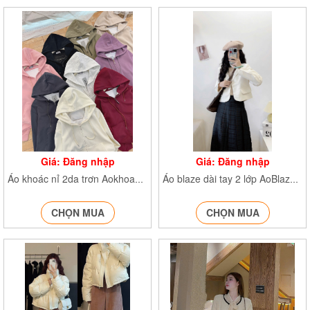
Giá: Đăng nhập
Giá: Đăng nhập
Áo khoác nỉ 2da trơn Aokhoacni40838
Áo blaze dài tay 2 lớp AoBlazedonvai951
CHỌN MUA
CHỌN MUA