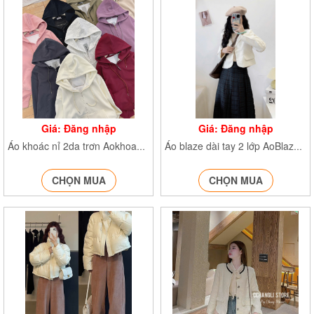
Giá: Đăng nhập
Giá: Đăng nhập
Áo khoác nỉ 2da trơn Aokhoacni40838
Áo blaze dài tay 2 lớp AoBlazedonvai951
CHỌN MUA
CHỌN MUA