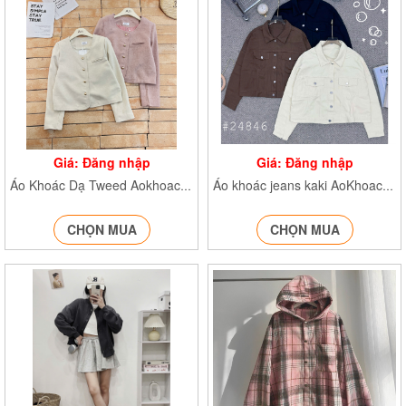
Giá: Đăng nhập
Giá: Đăng nhập
Áo Khoác Dạ Tweed Aokhoacdadaitay684
Áo khoác jeans kaki AoKhoacJean24846
CHỌN MUA
CHỌN MUA