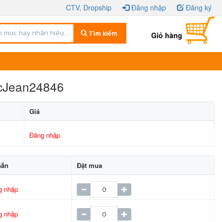
CTV, Dropship
Đăng nhập
Đăng ký
Tìm kiếm
Giỏ hàng
acJean24846
Giá
Đăng nhập
sẵn
Đặt mua
g nhập
g nhập