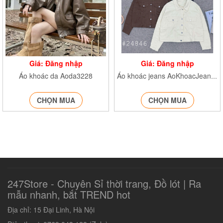
Giá: Đăng nhập
Giá: Đăng nhập
Áo khoác da Aoda3228
Áo khoác jeans AoKhoacJean24846
CHỌN MUA
CHỌN MUA
247Store - Chuyên Sỉ thời trang, Đồ lót | Ra
mẫu nhanh, bắt TREND hot‎
Địa chỉ: 15 Đại Linh, Hà Nội