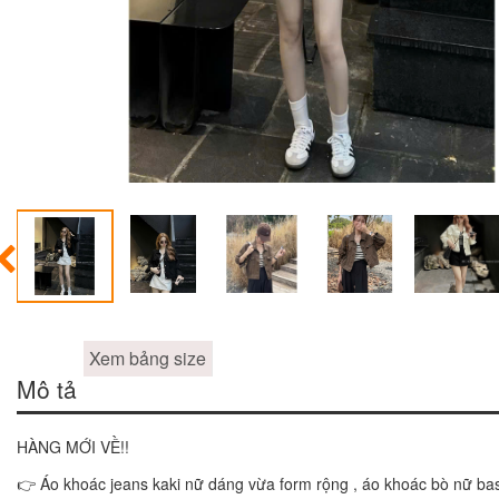
Xem bảng size
Mô tả
HÀNG MỚI VỀ!!
👉 Áo khoác jeans kaki nữ dáng vừa form rộng , áo khoác bò nữ b