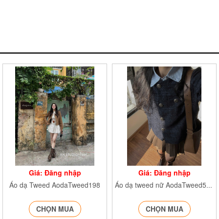
Giá: Đăng nhập
Giá: Đăng nhập
Áo dạ Tweed AodaTweed198
Áo dạ tweed nữ AodaTweed5096
CHỌN MUA
CHỌN MUA