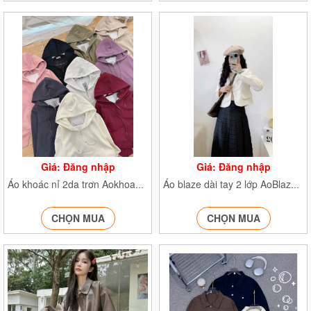
Giá: Đăng nhập
Giá: Đăng nhập
Áo khoác nỉ 2da trơn Aokhoacni40838
Áo blaze dài tay 2 lớp AoBlazedonvai951
CHỌN MUA
CHỌN MUA