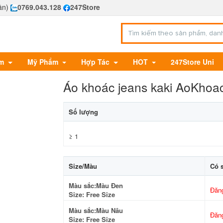
ần)
0769.043.128
247Store
Em
Mỹ Phẩm
Hợp Tác
HOT
247Store Uni
Áo khoác jeans kaki AoKho
Số lượng
≥ 1
Size/Màu
Có 
Màu sắc:Màu Đen
Đăn
Size: Free Size
Màu sắc:Màu Nâu
Đăn
Size: Free Size