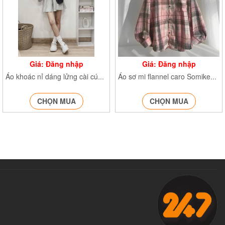
Giá: Đăng nhập
Giá: Đăng nhập
Áo khoác nỉ dáng lửng cài cúc Aokhoacni40599
Áo sơ mi flannel caro Somikemu0525
CHỌN MUA
CHỌN MUA