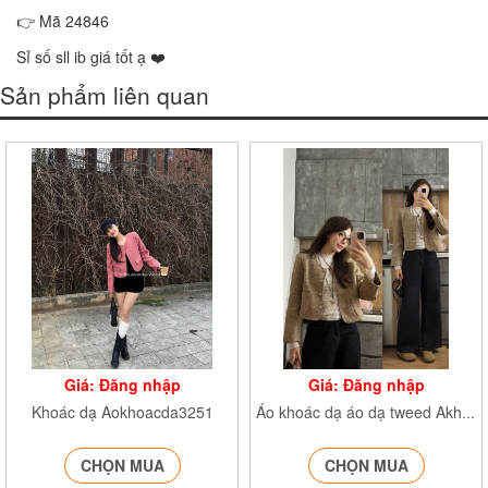
👉 Mã 24846
Sỉ số sll ib giá tốt ạ ❤️
Sản phẩm liên quan
Giá: Đăng nhập
Giá: Đăng nhập
Khoác dạ Aokhoacda3251
Áo khoác dạ áo dạ tweed Akhoacda251
CHỌN MUA
CHỌN MUA