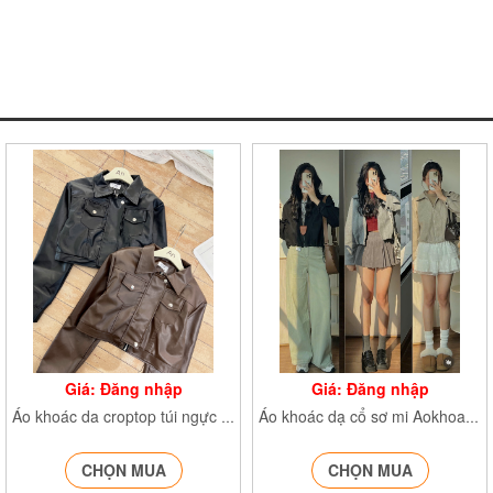
Giá: Đăng nhập
Giá: Đăng nhập
Áo khoác da croptop túi ngực Khoacdacrt230
Áo khoác dạ cổ sơ mi AokhoacE338
CHỌN MUA
CHỌN MUA