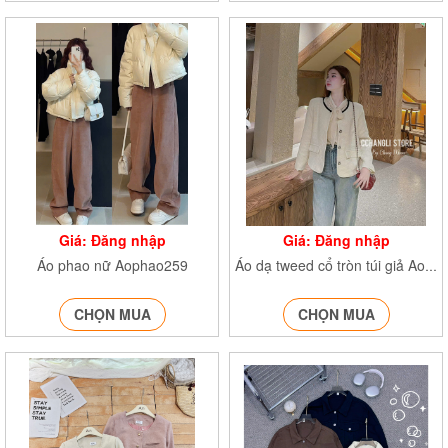
Giá: Đăng nhập
Giá: Đăng nhập
Áo phao nữ Aophao259
Áo dạ tweed cổ tròn túi giả Aodatweed245
CHỌN MUA
CHỌN MUA