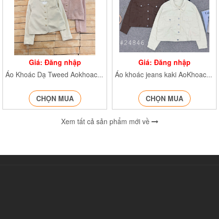
Giá: Đăng nhập
Giá: Đăng nhập
Áo Khoác Dạ Tweed Aokhoacdadaitay684
Áo khoác jeans kaki AoKhoacJean24846
CHỌN MUA
CHỌN MUA
Xem tất cả sản phẩm mới về