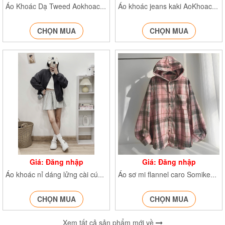
Áo Khoác Dạ Tweed Aokhoacdadaitay684
Áo khoác jeans kaki AoKhoacJean24846
CHỌN MUA
CHỌN MUA
Giá: Đăng nhập
Giá: Đăng nhập
Áo khoác nỉ dáng lửng cài cúc Aokhoacni40599
Áo sơ mi flannel caro Somikemu0525
CHỌN MUA
CHỌN MUA
Xem tất cả sản phẩm mới về