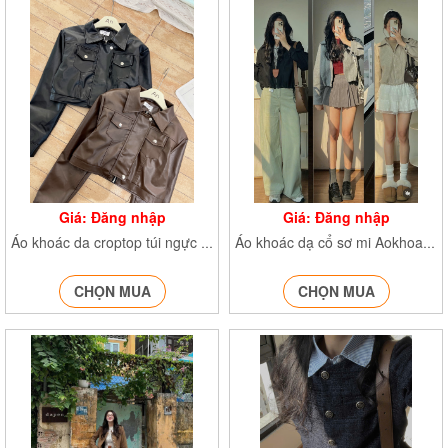
Giá: Đăng nhập
Giá: Đăng nhập
Áo khoác da croptop túi ngực Khoacdacrt230
Áo khoác dạ cổ sơ mi AokhoacE338
CHỌN MUA
CHỌN MUA