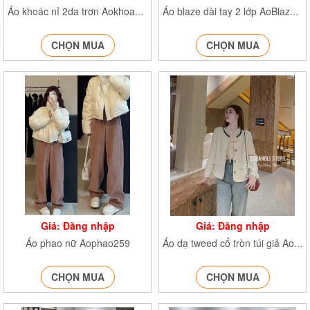
Áo khoác nỉ 2da trơn Aokhoacni40838
Áo blaze dài tay 2 lớp AoBlazedonvai951
CHỌN MUA
CHỌN MUA
Giá: Đăng nhập
Giá: Đăng nhập
Áo phao nữ Aophao259
Áo dạ tweed cổ tròn túi giả Aodatweed245
CHỌN MUA
CHỌN MUA