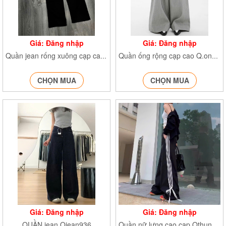
Giá: Đăng nhập
Giá: Đăng nhập
Quần jean rống xuông cạp cao QJeancapcao7728
Quần ống rộng cạp cao Q.ongrong389
CHỌN MUA
CHỌN MUA
Giá: Đăng nhập
Giá: Đăng nhập
QUẦN jean Qjean936
Quần nữ lưng cao cạp Qthunbonsoc362