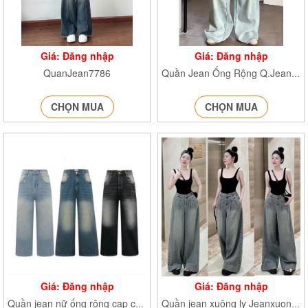
Giá: Đăng nhập
Giá: Đăng nhập
QuanJean7786
Quần Jean Ống Rộng Q.Jeanxuong7776
CHỌN MUA
CHỌN MUA
Giá: Đăng nhập
Giá: Đăng nhập
Quần jean nữ ống rộng cạp cao Quanjeancapcao7779 Q.Jean7780 Q.jean7781
Quần jean xuông ly Jeanxuongly7657