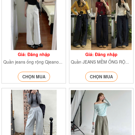
Giá: Đăng nhập
Giá: Đăng nhập
Quần jeans ống rộng Qjeanongloe6222
Quần JEANS MỀM ỐNG RỘNG Jean1112
CHỌN MUA
CHỌN MUA