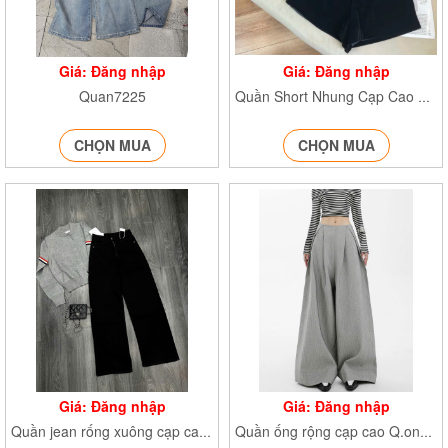
Giá: Đăng nhập
Giá: Đăng nhập
Quan7225
Quần Short Nhung Cạp Cao QnhungN79
CHỌN MUA
CHỌN MUA
Giá: Đăng nhập
Giá: Đăng nhập
Quần jean rống xuông cạp cao QJeancapcao7728
Quần ống rộng cạp cao Q.ongrong389