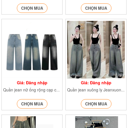
CHỌN MUA
CHỌN MUA
Giá: Đăng nhập
Giá: Đăng nhập
Quần jean nữ ống rộng cạp cao Quanjeancapcao7779 Q.Jean7780 Q.jean7781
Quần jean xuông ly Jeanxuongly7657
CHỌN MUA
CHỌN MUA