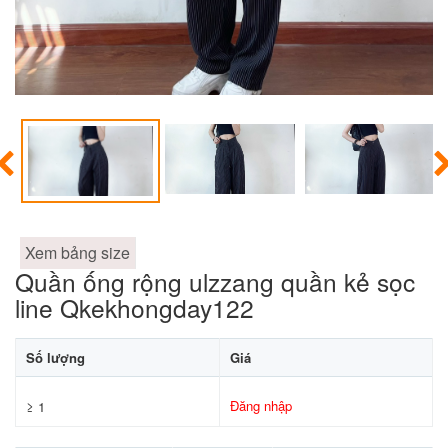
Xem bảng size
Quần ống rộng ulzzang quần kẻ sọc
line Qkekhongday122
Số lượng
Giá
Đăng nhập
≥ 1