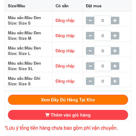
Size/Màu
Có sẵn
Đặt mua
Màu sắc:Màu Đen
Đăng nhập
Size: Size S
Màu sắc:Màu Đen
Đăng nhập
Size: Size M
Màu sắc:Màu Đen
Đăng nhập
Size: Size L
Màu sắc:Màu Đen
Đăng nhập
Size: Size XL
Màu sắc:Màu Ghi
Đăng nhập
Size: Size S
Màu sắc:Màu Ghi
Đăng nhập
Size: Size M
Xem Đầy Đủ Hàng Tại Kho
Màu sắc:Màu Ghi
Đăng nhập
Size: Size L
Thêm vào giỏ hàng
Màu sắc:Màu Ghi
Đăng nhập
*Lưu ý tổng tiền hàng chưa bao gồm phí vận chuyển.
Size: Size XL