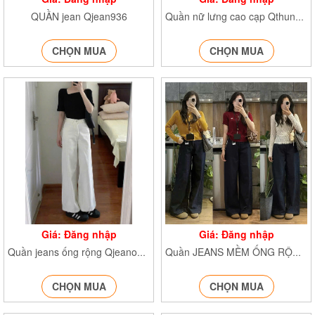
QUẦN jean Qjean936
Quần nữ lưng cao cạp Qthunbonsoc362
CHỌN MUA
CHỌN MUA
Giá: Đăng nhập
Giá: Đăng nhập
Quần jeans ống rộng Qjeanongloe6222
Quần JEANS MỀM ỐNG RỘNG Jean1112
CHỌN MUA
CHỌN MUA