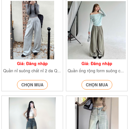
Giá: Đăng nhập
Giá: Đăng nhập
Quần nỉ suông chất nỉ 2 da Q.Nixuong830
Quần ống rộng form suông chất xước Q.ongrongxuong840
CHỌN MUA
CHỌN MUA