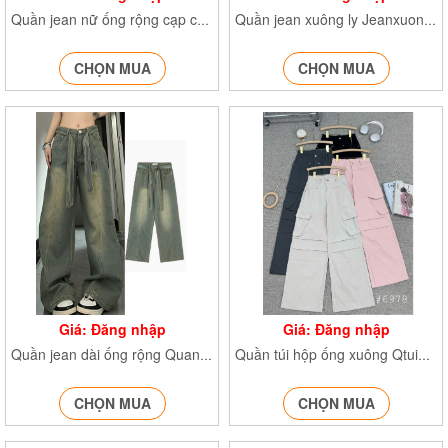
Quần jean nữ ống rộng cạp cao Quanjeancapcao7779 Q.Jean7780 Q.jean7781
Quần jean xuông ly Jeanxuongly7657
CHỌN MUA
CHỌN MUA
Giá: Đăng nhập
Giá: Đăng nhập
Quần jean dài ống rộng Quanjean874
Quần túi hộp ống xuông Qtuihop6978
CHỌN MUA
CHỌN MUA