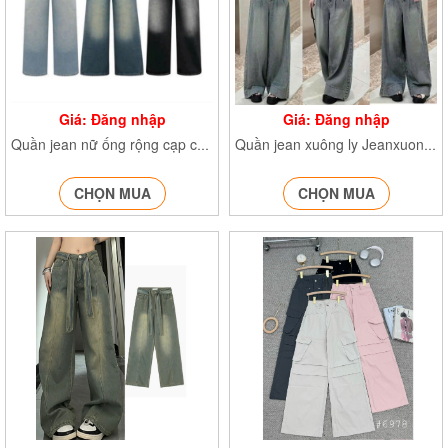
Giá: Đăng nhập
Giá: Đăng nhập
Quần jean nữ ống rộng cạp cao Quanjeancapcao7779 Q.Jean7780 Q.jean7781
Quần jean xuông ly Jeanxuongly7657
CHỌN MUA
CHỌN MUA