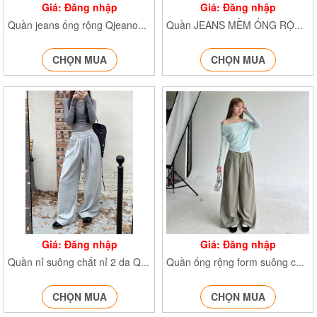
Giá: Đăng nhập
Giá: Đăng nhập
Quần jeans ống rộng Qjeanongloe6222
Quần JEANS MỀM ỐNG RỘNG Jean1112
CHỌN MUA
CHỌN MUA
Giá: Đăng nhập
Giá: Đăng nhập
Quần nỉ suông chất nỉ 2 da Q.Nixuong830
Quần ống rộng form suông chất xước Q.ongrongxuong840
CHỌN MUA
CHỌN MUA