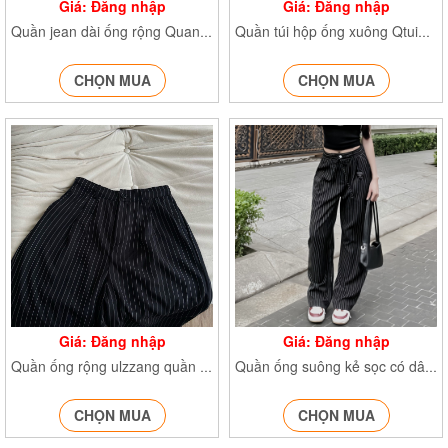
Giá: Đăng nhập
Giá: Đăng nhập
Quần jean dài ống rộng Quanjean874
Quần túi hộp ống xuông Qtuihop6978
CHỌN MUA
CHỌN MUA
Giá: Đăng nhập
Giá: Đăng nhập
Quần ống rộng ulzzang quần kẻ sọc line Qkekhongday122
Quần ống suông kẻ sọc có dây rút chun lưng cúc khoá Qkecoday124
CHỌN MUA
CHỌN MUA