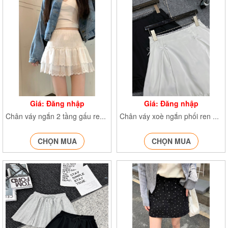
Giá: Đăng nhập
Giá: Đăng nhập
Chân váy ngắn 2 tầng gấu ren CVchunhong6530
Chân váy xoè ngắn phối ren đính nơ CVdinhno051
CHỌN MUA
CHỌN MUA