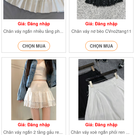
Giá: Đăng nhập
Giá: Đăng nhập
Chân váy nơ bèo CVno2tang11
Chân váy ngắn nhiều tầng phối ren CVtangrendinhno6967
CHỌN MUA
CHỌN MUA
Giá: Đăng nhập
Giá: Đăng nhập
Chân váy ngắn 2 tầng gấu ren CVchunhong6530
Chân váy xoè ngắn phối ren đính nơ CVdinhno051