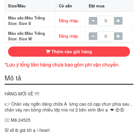
Size/Màu
Có sẵn
Đặt mua
Màu sắc:Màu Trắng
Đăng nhập
Size: Size S
Màu sắc:Màu Trắng
Đăng nhập
Size: Size M
Thêm vào giỏ hàng
*Lưu ý tổng tiền hàng chưa bao gồm phí vận chuyển.
Mô tả
HÀNG MỚI VỀ !!!!
👉 Chân váy ngắn dáng chữa A lưng cao có cạp chun phía sau ,
chân váy ren bồng nhiều lớp mix nơ 2 bên xinh lắm ạ ❤ 😍😍
👉🏻 Mã 24525
Sỉ sll ib giá tốt ạ /-heart