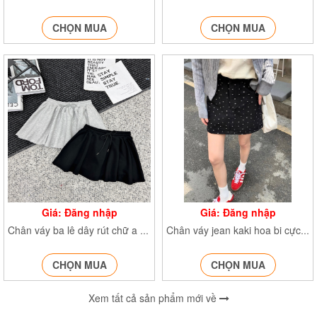
CHỌN MUA
CHỌN MUA
Giá: Đăng nhập
Giá: Đăng nhập
Chân váy ba lê dây rút chữ a Culottes CVbaledayrut1655
Chân váy jean kaki hoa bi cực xinh CVkakihoabi6785
CHỌN MUA
CHỌN MUA
Xem tất cả sản phẩm mới về