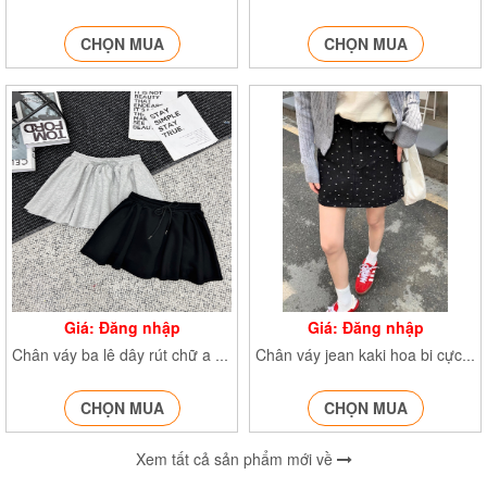
CHỌN MUA
CHỌN MUA
Giá: Đăng nhập
Giá: Đăng nhập
Chân váy ba lê dây rút chữ a Culottes CVbaledayrut1655
Chân váy jean kaki hoa bi cực xinh CVkakihoabi6785
CHỌN MUA
CHỌN MUA
Xem tất cả sản phẩm mới về