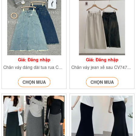
Giá: Đăng nhập
Giá: Đăng nhập
Chân váy dáng dài tua rua CVtuarua7850 CVtuarua7854
Chân váy jean xẻ sau CV7472 CV7475
CHỌN MUA
CHỌN MUA