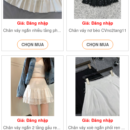
Giá: Đăng nhập
Giá: Đăng nhập
Chân váy nơ bèo CVno2tang11
Chân váy ngắn nhiều tầng phối ren CVtangrendinhno6967
CHỌN MUA
CHỌN MUA
Giá: Đăng nhập
Giá: Đăng nhập
Chân váy ngắn 2 tầng gấu ren CVchunhong6530
Chân váy xoè ngắn phối ren đính nơ CVdinhno051