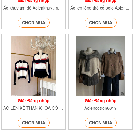
Giá: Đăng nhập
Giá: Đăng nhập
Áo khuy tim đỏ Aolenkhuytim308
Áo len lông thỏ cổ polo AolenkekhuygoA756
CHỌN MUA
CHỌN MUA
Giá: Đăng nhập
Giá: Đăng nhập
Aolencotron6619
ÁO LEN KẺ THAN KHOÁ CỔ Aolenke0039
CHỌN MUA
CHỌN MUA