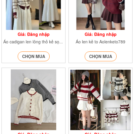
Giá: Đăng nhập
Giá: Đăng nhập
Áo len kẻ to Aolenketo789
Áo cadigan len lông thỏ kẻ sọc thêu ngựa AocrgtheunguaH35
CHỌN MUA
CHỌN MUA