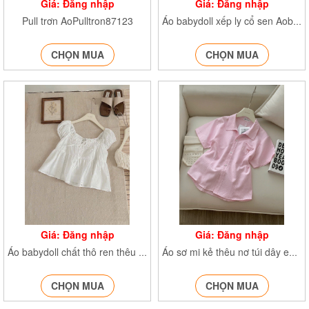
Giá: Đăng nhập
Giá: Đăng nhập
Pull trơn AoPulltron87123
Áo babydoll xếp ly cổ sen Aobabbydoll259
CHỌN MUA
CHỌN MUA
Giá: Đăng nhập
Giá: Đăng nhập
Áo babydoll chất thô ren thêu hoa Aocrttaybong258
Áo sơ mi kẻ thêu nơ túi dây eo SMA65
CHỌN MUA
CHỌN MUA