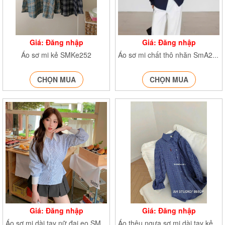
Giá: Đăng nhập
Giá: Đăng nhập
Áo sơ mi kẻ SMKe252
Áo sơ mi chất thô nhăn SmA255
CHỌN MUA
CHỌN MUA
Giá: Đăng nhập
Giá: Đăng nhập
Áo sơ mi dài tay nữ đai eo SMdaitay379
Áo thêu ngựa sơ mi dài tay kẻ caro SMthengua363