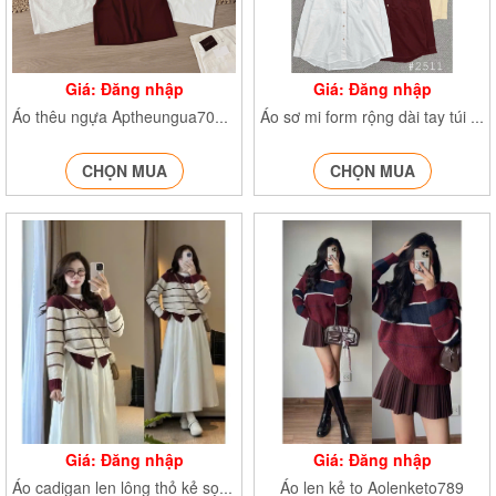
Giá: Đăng nhập
Giá: Đăng nhập
Áo thêu ngựa Aptheungua70134
Áo sơ mi form rộng dài tay túi ngực SM2511
CHỌN MUA
CHỌN MUA
Giá: Đăng nhập
Giá: Đăng nhập
Áo len kẻ to Aolenketo789
Áo cadigan len lông thỏ kẻ sọc thêu ngựa AocrgtheunguaH35