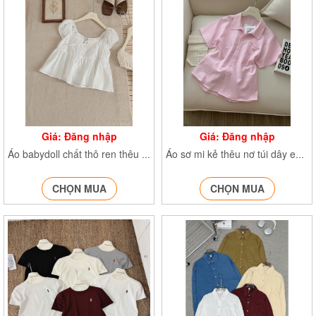
Giá: Đăng nhập
Giá: Đăng nhập
Áo babydoll chất thô ren thêu hoa Aocrttaybong258
Áo sơ mi kẻ thêu nơ túi dây eo SMA65
CHỌN MUA
CHỌN MUA