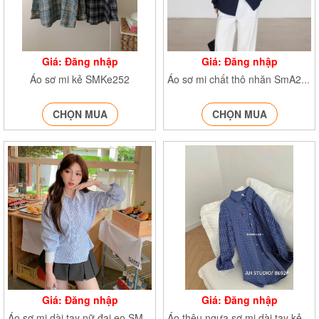
Giá: Đăng nhập
Giá: Đăng nhập
Áo sơ mi kẻ SMKe252
Áo sơ mi chất thô nhăn SmA255
CHỌN MUA
CHỌN MUA
Giá: Đăng nhập
Giá: Đăng nhập
Áo sơ mi dài tay nữ đai eo SMdaitay379
Áo thêu ngựa sơ mi dài tay kẻ caro SMthengua363