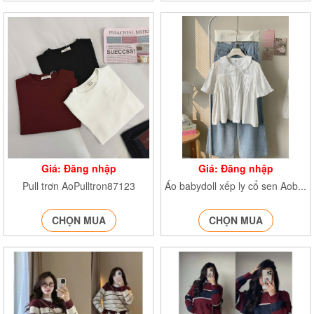
Giá: Đăng nhập
Giá: Đăng nhập
Pull trơn AoPulltron87123
Áo babydoll xếp ly cổ sen Aobabbydoll259
CHỌN MUA
CHỌN MUA