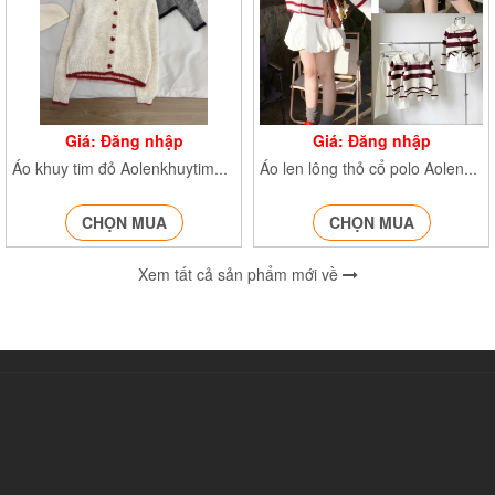
Giá: Đăng nhập
Giá: Đăng nhập
Áo khuy tim đỏ Aolenkhuytim308
Áo len lông thỏ cổ polo AolenkekhuygoA756
CHỌN MUA
CHỌN MUA
Xem tất cả sản phẩm mới về