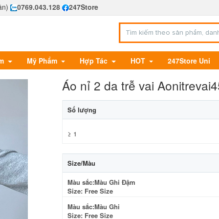
ần)
0769.043.128
247Store
Em
Mỹ Phẩm
Hợp Tác
HOT
247Store Uni
Áo nỉ 2 da trễ vai Aonitrevai
Số lượng
≥ 1
Size/Màu
Màu sắc:Màu Ghi Đậm
Size: Free Size
Màu sắc:Màu Ghi
Size: Free Size