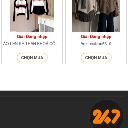
Giá: Đăng nhập
Giá: Đăng nhập
Aolencotron6619
ÁO LEN KẺ THAN KHOÁ CỔ Aolenke0039
CHỌN MUA
CHỌN MUA