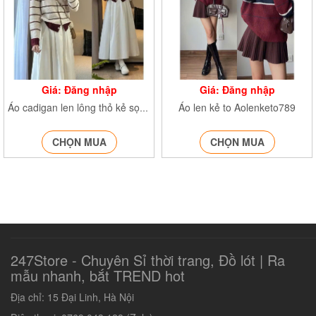
Giá: Đăng nhập
Giá: Đăng nhập
Áo len kẻ to Aolenketo789
Áo cadigan len lông thỏ kẻ sọc thêu ngựa AocrgtheunguaH35
CHỌN MUA
CHỌN MUA
247Store - Chuyên Sỉ thời trang, Đồ lót | Ra
mẫu nhanh, bắt TREND hot‎
Địa chỉ: 15 Đại Linh, Hà Nội