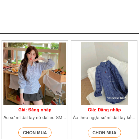
Giá: Đăng nhập
Giá: Đăng nhập
Áo sơ mi dài tay nữ đai eo SMdaitay379
Áo thêu ngựa sơ mi dài tay kẻ caro SMthengua363
CHỌN MUA
CHỌN MUA