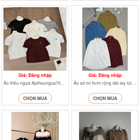
Giá: Đăng nhập
Giá: Đăng nhập
Áo thêu ngựa Aptheungua70134
Áo sơ mi form rộng dài tay túi ngực SM2511
CHỌN MUA
CHỌN MUA