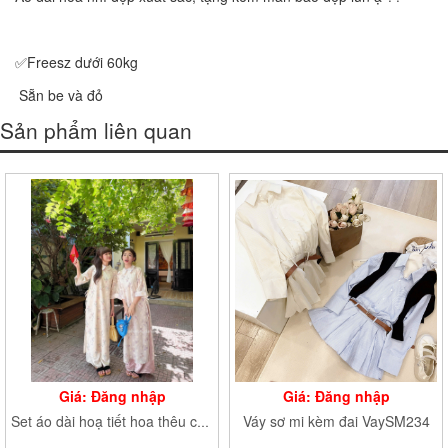
✅Freesz dưới 60kg
Sẵn be và đỏ
Sản phẩm liên quan
Giá: Đăng nhập
Giá: Đăng nhập
Váy sơ mi kèm đai VaySM234
Set áo dài hoạ tiết hoa thêu cổ sen Aodai9558