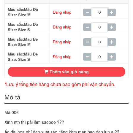
Màu sắc:Màu Đỏ
Đăng nhập
Size: Size M
Màu sắc:Màu Đỏ
Đăng nhập
Size: Size S
Màu sắc:Màu Be
Đăng nhập
Size: Size M
Màu sắc:Màu Be
Đăng nhập
Size: Size S
Thêm vào giỏ hàng
*Lưu ý tổng tiền hàng chưa bao gồm phí vận chuyển.
Mô tả
Mã 006
Xinh ntn thì pải làm saoooo ???
Áo dài hoa nhí đẹp xuất sắc, tặng kèm mấn bao đẹp lun ạ ??