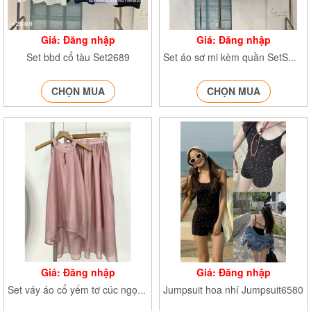
Giá: Đăng nhập
Giá: Đăng nhập
Set bbd cổ tàu Set2689
Set áo sơ mi kèm quần SetSMvoanto1500
CHỌN MUA
CHỌN MUA
Giá: Đăng nhập
Giá: Đăng nhập
Jumpsuit hoa nhí Jumpsuit6580
Set váy áo cổ yếm tơ cúc ngọc Set1455