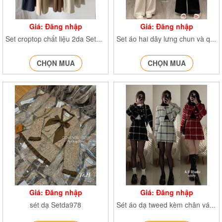
Giá: Đăng nhập
Giá: Đăng nhập
Set croptop chất liệu 2da Set564
Set áo hai dây lưng chun và quần suông dáng dài Set565
CHỌN MUA
CHỌN MUA
Giá: Đăng nhập
Giá: Đăng nhập
sét dạ Setda978
Sét áo dạ tweed kèm chân váy A Set2274