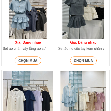
Giá: Đăng nhập
Giá: Đăng nhập
Set áo chân váy tầng áo sơ mi thêu nơ kèm chân váy Settheuno788
Set áo nơ cộc tay kèm chân váy xòe SetaonokemcvS295
CHỌN MUA
CHỌN MUA