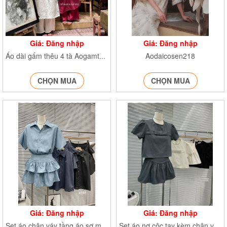
Giá: Đăng nhập
Giá: Đăng nhập
Aodaicosen218
Áo dài gấm thêu 4 tà Aogamtheu219
CHỌN MUA
CHỌN MUA
Giá: Đăng nhập
Giá: Đăng nhập
Set áo chân váy tầng áo sơ mi thêu nơ kèm chân váy Settheuno788
Set áo nơ cộc tay kèm chân váy xòe SetaonokemcvS295