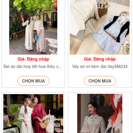
Giá: Đăng nhập
Giá: Đăng nhập
Váy sơ mi kèm đai VaySM234
Set áo dài hoạ tiết hoa thêu cổ sen Aodai9558
CHỌN MUA
CHỌN MUA