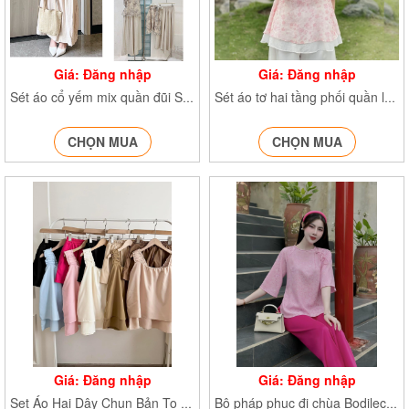
Giá: Đăng nhập
Giá: Đăng nhập
Sét áo cổ yếm mix quần đũi Set2405
Sét áo tơ hai tầng phối quần lụa Setaototang2018
CHỌN MUA
CHỌN MUA
Giá: Đăng nhập
Giá: Đăng nhập
Set Áo Hai Dây Chun Bản To Set8510
Bộ pháp phục đi chùa BodilechuaPP21