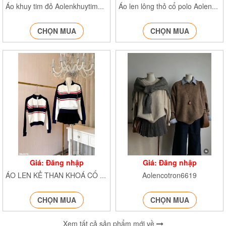
Áo khuy tim đỏ Aolenkhuytim308
Áo len lông thỏ cổ polo AolenkekhuygoA756
CHỌN MUA
CHỌN MUA
Giá: Đăng nhập
Giá: Đăng nhập
Aolencotron6619
ÁO LEN KẺ THAN KHOÁ CỔ Aolenke0039
CHỌN MUA
CHỌN MUA
Xem tất cả sản phẩm mới về