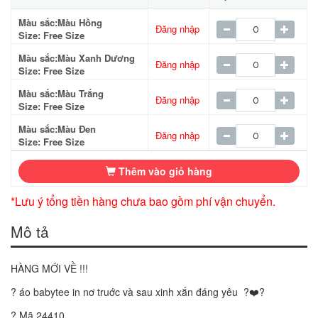
Màu sắc:Màu Hồng
Đăng nhập
Size: Free Size
Màu sắc:Màu Xanh Dương
Đăng nhập
Size: Free Size
Màu sắc:Màu Trắng
Đăng nhập
Size: Free Size
Màu sắc:Màu Đen
Đăng nhập
Size: Free Size
Thêm vào giỏ hàng
*Lưu ý tổng tiền hàng chưa bao gồm phí vận chuyển.
Mô tả
HÀNG MỚI VỀ !!!
? áo babytee in nơ truớc và sau xinh xắn đáng yêu ?❤️?
? Mã 24410