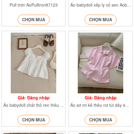
Pull trơn AoPulltron87123
Áo babydoll xếp ly cổ sen Aobabbydoll259
CHỌN MUA
CHỌN MUA
Giá: Đăng nhập
Giá: Đăng nhập
Áo babydoll chất thô ren thêu hoa Aocrttaybong258
Áo sơ mi kẻ thêu nơ túi dây eo SMA65
CHỌN MUA
CHỌN MUA