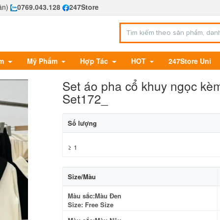
ần)
0769.043.128
247Store
Em
Mỹ Phẩm
Hợp Tác
HOT
247Store Uni
Set áo pha cổ khuy ngọc kèm
Set172_
Số lượng
≥ 1
Size/Màu
Màu sắc:Màu Đen
Size: Free Size