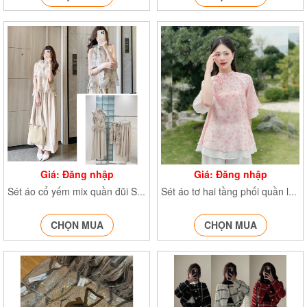
Giá: Đăng nhập
Giá: Đăng nhập
Sét áo cổ yếm mix quần đũi Set2405
Sét áo tơ hai tầng phối quần lụa Setaototang2018
CHỌN MUA
CHỌN MUA