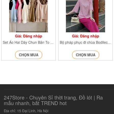
Giá: Đăng nhập
Giá: Đăng nhập
Set Áo Hai Dây Chun Bản To Set8510
Bộ pháp phục đi chùa BodilechuaPP21
CHỌN MUA
CHỌN MUA
247Store - Chuyên Sỉ thời trang, Đồ lót | Ra
mẫu nhanh, bắt TREND hot‎
Địa chỉ: 15 Đại Linh, Hà Nội