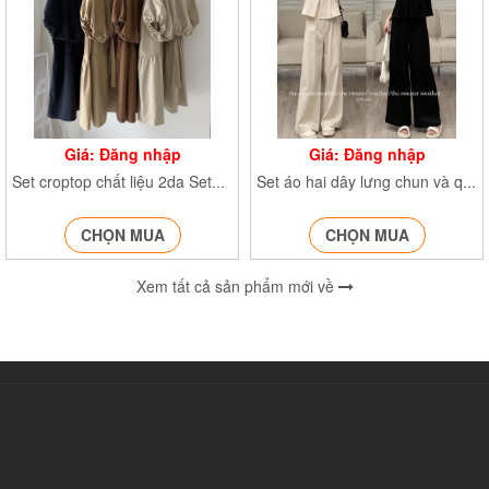
Giá: Đăng nhập
Giá: Đăng nhập
Set croptop chất liệu 2da Set564
Set áo hai dây lưng chun và quần suông dáng dài Set565
CHỌN MUA
CHỌN MUA
Xem tất cả sản phẩm mới về