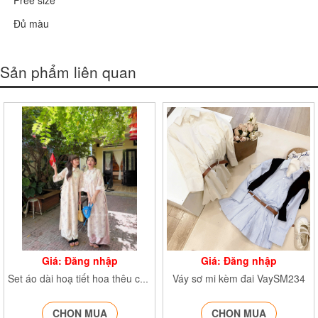
Free size
Đủ màu
Sản phẩm liên quan
Giá: Đăng nhập
Giá: Đăng nhập
Váy sơ mi kèm đai VaySM234
Set áo dài hoạ tiết hoa thêu cổ sen Aodai9558
CHỌN MUA
CHỌN MUA