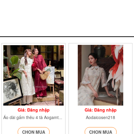
Giá: Đăng nhập
Giá: Đăng nhập
Aodaicosen218
Áo dài gấm thêu 4 tà Aogamtheu219
CHỌN MUA
CHỌN MUA