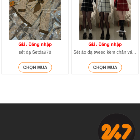
Giá: Đăng nhập
Giá: Đăng nhập
sét dạ Setda978
Sét áo dạ tweed kèm chân váy A Set2274
CHỌN MUA
CHỌN MUA