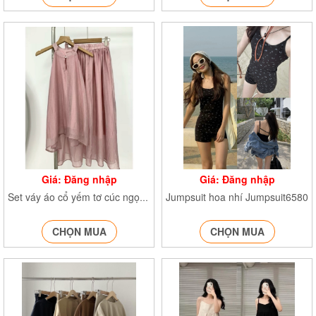
Giá: Đăng nhập
Giá: Đăng nhập
Jumpsuit hoa nhí Jumpsuit6580
Set váy áo cổ yếm tơ cúc ngọc Set1455
CHỌN MUA
CHỌN MUA