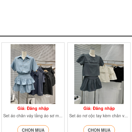
Giá: Đăng nhập
Giá: Đăng nhập
Set áo chân váy tầng áo sơ mi thêu nơ kèm chân váy Settheuno788
Set áo nơ cộc tay kèm chân váy xòe SetaonokemcvS295
CHỌN MUA
CHỌN MUA