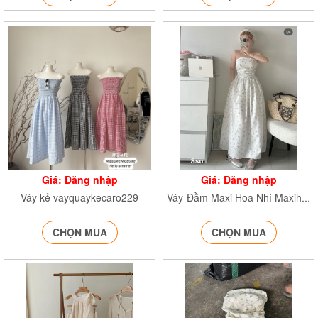
Giá: Đăng nhập
Giá: Đăng nhập
Váy kẻ vayquaykecaro229
Váy-Đầm Maxi Hoa Nhí Maxihoa081
CHỌN MUA
CHỌN MUA