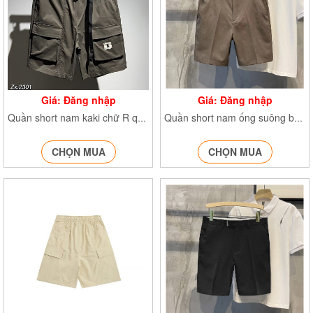
Giá: Đăng nhập
Giá: Đăng nhập
Quần short nam kaki chữ R quần đùi túi hôp, phong cách Unisex 2301
Quần short nam ống suông bản đẹp quần đùi cạp cao basic K269
CHỌN MUA
CHỌN MUA