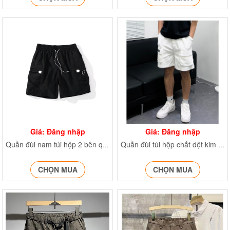
Giá: Đăng nhập
Giá: Đăng nhập
Quần đùi nam túi hộp 2 bên quần short bản đẹp form rộng cạp cao lưng chun co dãn 713
Quần đùi túi hộp chất dệt kim quần short nam form rộng 30006
CHỌN MUA
CHỌN MUA