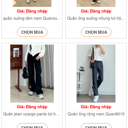
Giá: Đăng nhập
Giá: Đăng nhập
quần xuông tăm nam Quanxuongtamnam916_
Quần ống suông nhung túi hộp Quannhung955
CHỌN MUA
CHỌN MUA
Giá: Đăng nhập
Giá: Đăng nhập
Quần ống rộng nam Quan8015
Quần jean ucargo pants túi hộp Quanjeanucargo3623
CHỌN MUA
CHỌN MUA