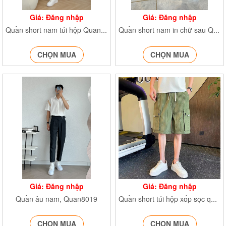
Giá: Đăng nhập
Giá: Đăng nhập
Quần short nam túi hộp Quanshortchunday090
Quần short nam in chữ sau Quan8008
CHỌN MUA
CHỌN MUA
Giá: Đăng nhập
Giá: Đăng nhập
Quần âu nam, Quan8019
Quần short túi hộp xốp sọc quần đùi nam phong cách cá tính D1053
CHỌN MUA
CHỌN MUA