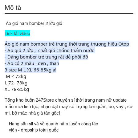
Mô tả
Áo gió nam bomber 2 lớp gió
Link tải video
Áo gió nam bomber trẻ trung thời trang thương hiệu Otop

- Áo gió 2 lớp ,  chất gió chống thấm nước 

- Dáng bomber trẻ trung rất dễ phối đồ

- Áo có 2 màu : đen , than

3 size M L XL 66-85kg ạ!
 M < 72kg

L 72- 78kg

XL 78-85kg
Tổng kho buôn 247Store chuyên sỉ thời trang nam nữ update
mẫu mới liên tục, nhận đặt may số lượng lớn quần, áo, váy , sơ
mi, bộ mặc nhà giá tận gốc!
Hàng sẵn sll và về quanh năm tuyển cộng tác

viên - dropship toàn quốc 