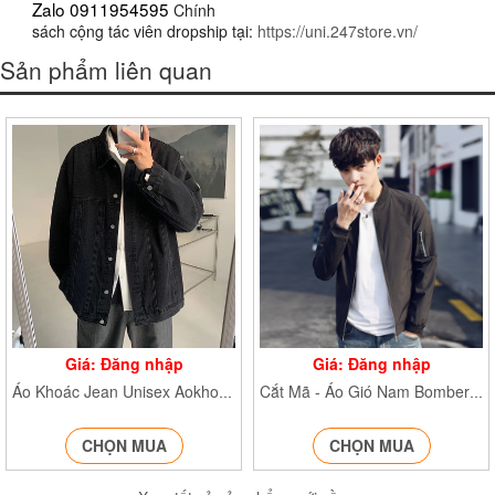
Zalo 0911954595 
Chính

sách cộng tác viên dropship tại: 
https://uni.247store.vn/
Sản phẩm liên quan
Giá: Đăng nhập
Giá: Đăng nhập
Áo Khoác Jean Unisex Aokhoacjeannam236
Cắt Mã - Áo Gió Nam Bomber 2 Lớp - P3/K7
CHỌN MUA
CHỌN MUA