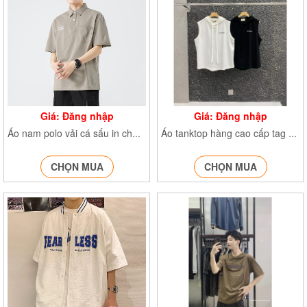
Giá: Đăng nhập
Giá: Đăng nhập
Áo nam polo vải cá sấu in chữ phong cách hàn quốc phối túi ngực
Áo tanktop hàng cao cấp tag cao su, chất thun Hàn mềm mịn, basic 3055
CHỌN MUA
CHỌN MUA