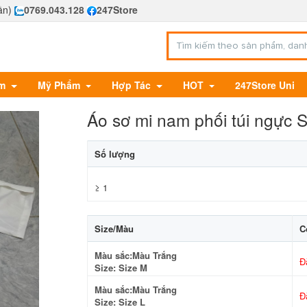
ần)
0769.043.128
247Store
Em
Mỹ Phẩm
Hợp Tác
HOT
247Store Uni
Áo sơ mi nam phối túi ngực 
Số lượng
≥ 1
Size/Màu
C
Màu sắc:Màu Trắng
Đ
Size: Size M
Màu sắc:Màu Trắng
Đ
Size: Size L