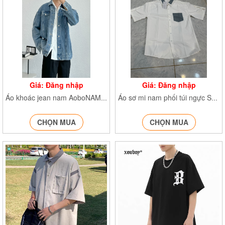
Giá: Đăng nhập
Giá: Đăng nhập
Áo khoác jean nam AoboNAMdaitay
Áo sơ mi nam phối túi ngực SMphoicotuinguc65
CHỌN MUA
CHỌN MUA