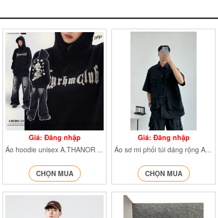
Giá: Đăng nhập
Giá: Đăng nhập
Áo hoodie unisex A.THANOR AohoodieATHANOR
Áo sơ mi phối túi dáng rộng AoSMphoitui569
CHỌN MUA
CHỌN MUA