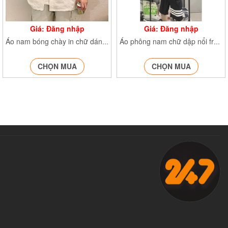
Giá: Đăng nhập
Giá: Đăng nhập
Áo nam bóng chày in chữ dáng rộng
Áo phông nam chữ dập nổi from rộng, áo thun cổ tròn 13126
CHỌN MUA
CHỌN MUA