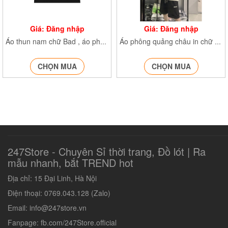
Giá: Đăng nhập
Giá: Đăng nhập
Áo thun nam chữ Bad , áo phông cổ tròn, tay lỡ chất cotton 100% mát
Áo phông quảng châu in chữ áo thun cộc tay cổ tròn form rộng 15205
CHỌN MUA
CHỌN MUA
247Store - Chuyên Sỉ thời trang, Đồ lót | Ra
mẫu nhanh, bắt TREND hot‎
Địa chỉ: 15 Đại Linh, Hà Nội
Điện thoại: 0769.043.128 (Zalo)
Email: info@247store.vn
Fanpage: fb.com/247Store.official