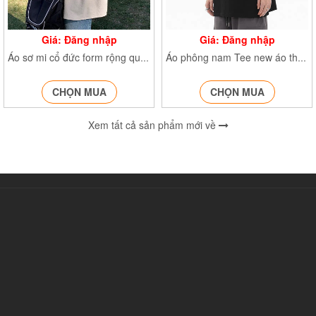
Giá: Đăng nhập
Giá: Đăng nhập
Áo sơ mi cổ đức form rộng quảng châu 643
Áo phông nam Tee new áo thun nam chất cotton mịn 100% form rộng cổ tròn cộc tay mặc đi làm, đi chơi
CHỌN MUA
CHỌN MUA
Xem tất cả sản phẩm mới về