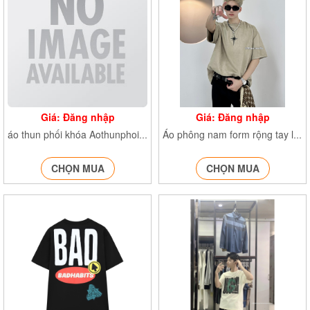
Giá: Đăng nhập
Giá: Đăng nhập
áo thun phối khóa Aothunphoikhoa
Áo phông nam form rộng tay lỡ AophongnamformrongT11
CHỌN MUA
CHỌN MUA