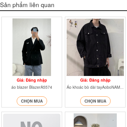
Sản phẩm liên quan
Giá: Đăng nhập
Giá: Đăng nhập
áo blazer BlazerA5574
Áo khoác bò dài tayAoboNAMdaitay
CHỌN MUA
CHỌN MUA