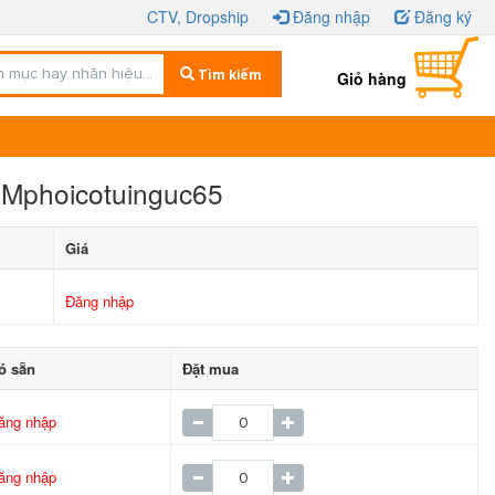
CTV, Dropship
Đăng nhập
Đăng ký
Tìm kiếm
Giỏ hàng
SMphoicotuinguc65
Giá
Đăng nhập
ó sẵn
Đặt mua
ăng nhập
ăng nhập