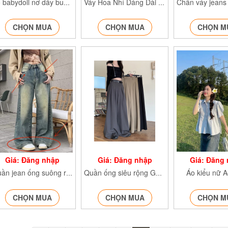
Áo babydoll nơ dây buộc tiêu thư Ababydoll8191
Váy Hoa Nhí Dáng Dài Tay Bồng Vayhoacuc3545
CHỌN MUA
CHỌN MUA
CHỌN M
Giá: Đăng nhập
Giá: Đăng nhập
Giá: Đăng
Áo kiểu nữ 
Quần jean ống suông rộng Q833
Quần ống siêu rộng Gold9908
CHỌN MUA
CHỌN MUA
CHỌN M