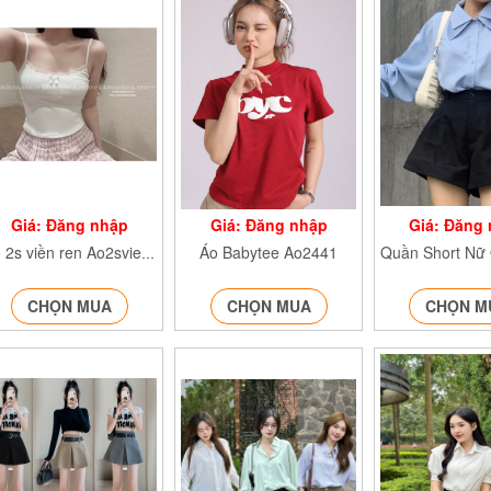
Giá: Đăng nhập
Giá: Đăng nhập
Giá: Đăng
Áo Babytee Ao2441
Áo 2s viền ren Ao2svienren284
CHỌN MUA
CHỌN MUA
CHỌN M