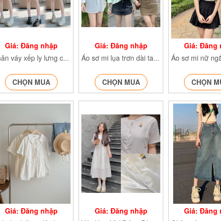
Giá: Đăng nhập
Giá: Đăng nhập
Giá: Đăng
Chân váy xếp ly lưng cao bản to Chanvay6224
Áo sơ mi lụa trơn dài tay Somilua0294
CHỌN MUA
CHỌN MUA
CHỌN M
Giá: Đăng nhập
Giá: Đăng nhập
Giá: Đăng