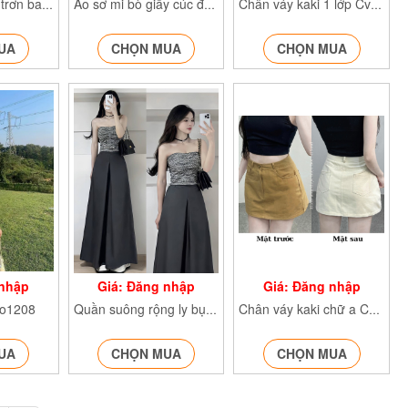
Chân váy jeans trơn bazic cvtron930
Áo sơ mi bò giấy cúc đồng Aobogiay1117
Chân váy kaki 1 lớp Cvkaki8090
UA
CHỌN MUA
CHỌN MUA
 nhập
Giá: Đăng nhập
Giá: Đăng nhập
Ao1208
Quần suông rộng ly bụng Gold9903
Chân váy kaki chữ a CVKaki6674
UA
CHỌN MUA
CHỌN MUA