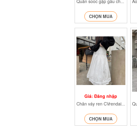
Quần sooc gập gấu chất ruby cạp cao Quansooc129_
CHỌN MUA
Giá: Đăng nhập
Chân váy ren CVrendai145155
CHỌN MUA