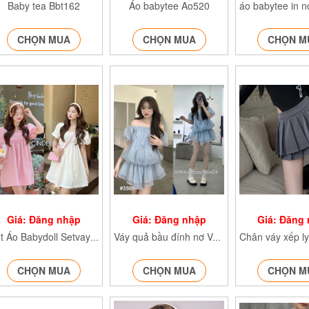
Baby tea Bbt162
Áo babytee Ao520
CHỌN MUA
CHỌN MUA
CHỌN M
Giá: Đăng nhập
Giá: Đăng nhập
Giá: Đăng
Set Áo Babydoll Setvaybbd9010
Váy quả bầu đính nơ Vaydinhno3568
CHỌN MUA
CHỌN MUA
CHỌN M