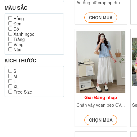
Áo ống nữ croptop đính nơ Aoong287
MÀU SẮC
CHỌN MUA
Hồng
Đen
Đỏ
Xanh ngọc
Trắng
Vàng
Nâu
KÍCH THƯỚC
S
M
L
XL
Free Size
Giá: Đăng nhập
Chân váy voan bèo CVxoe201
CHỌN MUA