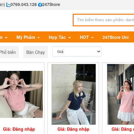
ần)
0769.043.128
247Store
Em
Mỹ Phẩm
Hợp Tác
HOT
247Store Uni
Phổ biến
Bán Chạy
Giá: Đăng nhập
Giá: Đăng nhập
Giá: Đăng