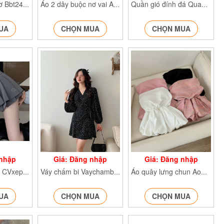
áo babytee in nơ Bbt24410
Áo 2 dây buộc nơ vai Ao2daybuocno6885
Quần gió đính đá Quansuongdinhda637
UA
CHỌN MUA
CHỌN MUA
 nhập
Giá: Đăng nhập
Giá: Đăng nhập
Chân váy xếp ly CVxeply204
Váy chấm bi Vaychambi1230
Áo quây lưng chun Aoquay7888
UA
CHỌN MUA
CHỌN MUA