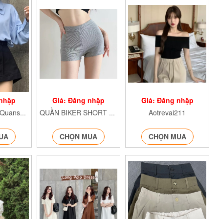
 nhập
Giá: Đăng nhập
Giá: Đăng nhập
Aotrevai211
Quần Short Nữ Quanshort015
QUẦN BIKER SHORT QUANBIKERSHORT12
UA
CHỌN MUA
CHỌN MUA