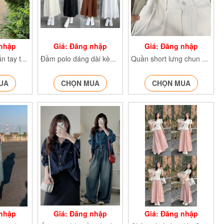
 nhập
Giá: Đăng nhập
Giá: Đăng nhập
Áo sơ mi nữ ngắn tay thiết kế vạt vai kiểu cách Somi1195
Đầm polo dáng dài kèm váy dây lụa Vay825
Quần short lưng chun cạp cao chất gold đẹp Quanshort601
UA
CHỌN MUA
CHỌN MUA
 nhập
Giá: Đăng nhập
Giá: Đăng nhập