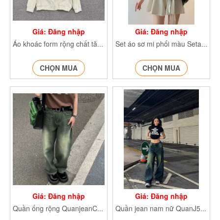
Giá: Đăng nhập
Giá: Đăng nhập
Áo khoác form rộng chất tăm aohoodiecokhoa6065
Set áo sơ mi phối màu SetaoSMkemdai154
CHỌN MUA
CHỌN MUA
Giá: Đăng nhập
Giá: Đăng nhập
Quần ống rộng QuanjeanCOPUN456
Quần jean nam nữ QuanJ55_