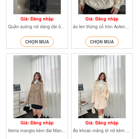
Giá: Đăng nhập
Giá: Đăng nhập
Quần suông nữ dáng dài ống rộng phối dây Quansuong018
áo len thừng cổ tròn AolenQC2864_
CHỌN MUA
CHỌN MUA
Giá: Đăng nhập
Giá: Đăng nhập
Items mangto kèm đai Mangtodangngan663_
Áo khoác măng tô nữ kèm đai Aomangtodanglung80280