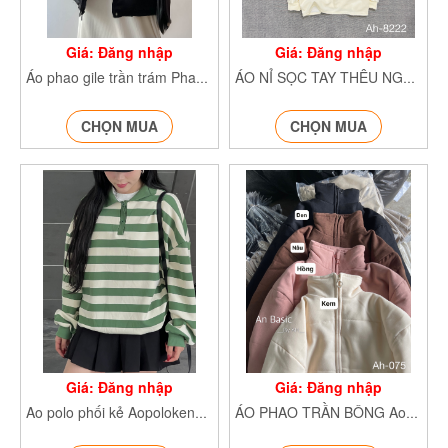
Giá: Đăng nhập
Giá: Đăng nhập
Áo phao gile trần trám Phaogiletrantram980_
ÁO NỈ SỌC TAY THÊU NGỰC Aonisoctay8222
CHỌN MUA
CHỌN MUA
Giá: Đăng nhập
Giá: Đăng nhập
Ao polo phối kẻ Aopolokengang2841_
ÁO PHAO TRẦN BÔNG Aophaonhung075