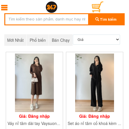
Tìm kiếm
Mới Nhất
Phổ biến
Bán Chạy
Giá: Đăng nhập
Giá: Đăng nhập
Váy nỉ tăm dài tay VaysuongcobeV104
Set áo nỉ tăm cổ khoá kèm quần culottes Setnitamcokhoa0129_