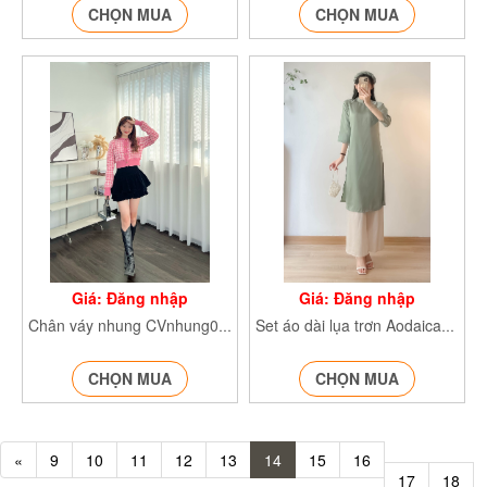
CHỌN MUA
CHỌN MUA
Giá: Đăng nhập
Giá: Đăng nhập
Chân váy nhung CVnhung034
Set áo dài lụa trơn Aodaicahtantron302
CHỌN MUA
CHỌN MUA
«
9
10
11
12
13
14
15
16
17
18