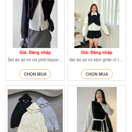
Giá: Đăng nhập
Giá: Đăng nhập
Set áo sơ mi nữ phối blazer dài tay Setsomiphoiblazer517
Set áo sơ mi kèm ghile nỉ tăm Set2monSmkemGL051
CHỌN MUA
CHỌN MUA