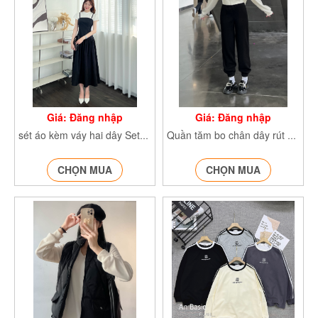
Giá: Đăng nhập
Giá: Đăng nhập
sét áo kèm váy hai dây Setaokemvay2day563_
Quần tăm bo chân dây rút Quannitamtron806_
CHỌN MUA
CHỌN MUA