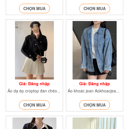
CHỌN MUA
CHỌN MUA
Giá: Đăng nhập
Giá: Đăng nhập
Áo dạ ép croptop đan chéo Aodacrt152
Áo khoác jean Aokhoacjean623_
CHỌN MUA
CHỌN MUA