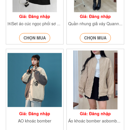
Giá: Đăng nhập
Giá: Đăng nhập
￼Set áo cúc ngọc phối sơ mi SetS199
Quần nhung giả váy Quannhung8287
CHỌN MUA
CHỌN MUA
Giá: Đăng nhập
Giá: Đăng nhập
AO khoác bomber
Áo khoác bomber aobombertram1620